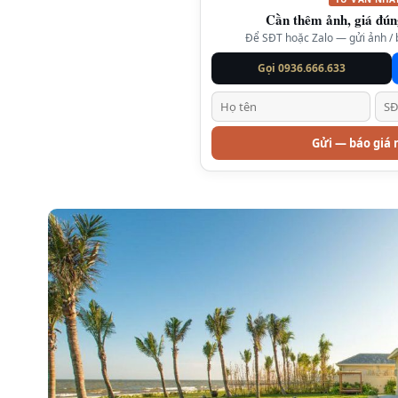
Cần thêm ảnh, giá đún
Để SĐT hoặc Zalo — gửi ảnh / b
Gọi 0936.666.633
Gửi — báo giá