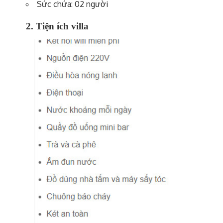
Sức chứa: 02 người
2. Tiện ích villa