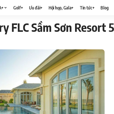
A+
Golf+
Ưu đãi+
Hội họp, Gala+
Tin tức+
Blog
ury FLC Sầm Sơn Resort 5