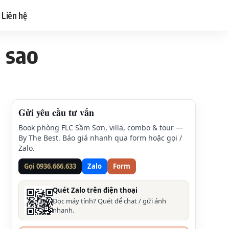
Liên hệ
 sao
Gửi yêu cầu tư vấn
Book phòng FLC Sầm Sơn, villa, combo & tour —
By The Best. Báo giá nhanh qua form hoặc gọi /
Zalo.
Gọi 0936.666.633
Zalo
Form
Quét Zalo trên điện thoại
Đọc máy tính? Quét để chat / gửi ảnh
nhanh.