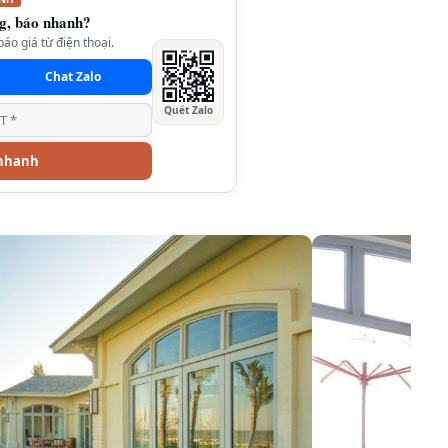
g, báo nhanh?
áo giá từ điện thoại.
Chat Zalo
Quét Zalo
 nhanh