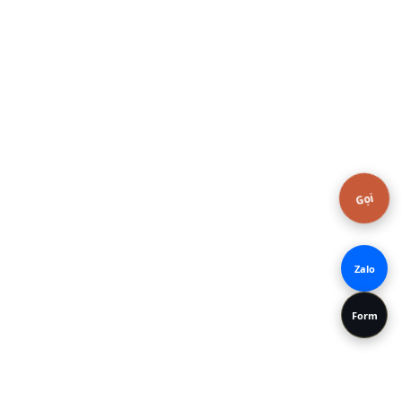
Gọi
Zalo
Form