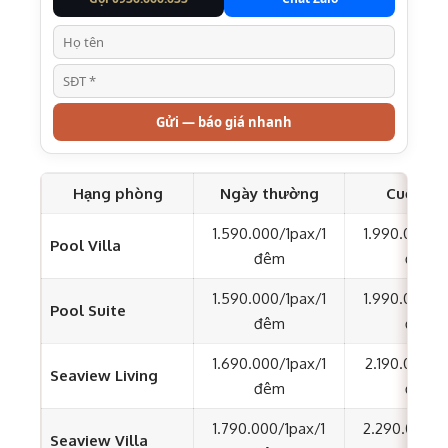
Gửi — báo giá nhanh
Hạng phòng
Ngày thường
Cuối tuầ
1.590.000/1pax/1
1.990.000/1
Pool Villa
đêm
đêm
1.590.000/1pax/1
1.990.000/1
Pool Suite
đêm
đêm
1.690.000/1pax/1
2.190.000/1
Seaview Living
đêm
đêm
1.790.000/1pax/1
2.290.000/1
Seaview Villa