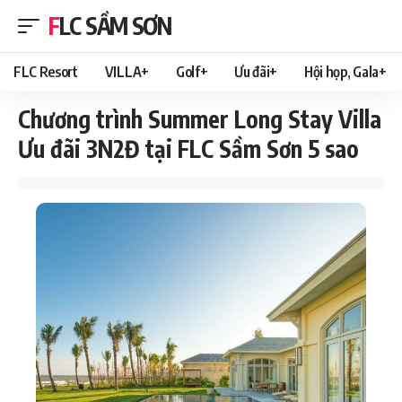
FLC SẦM SƠN
FLC Resort
VILLA+
Golf+
Ưu đãi+
Hội họp, Gala+
Chương trình Summer Long Stay Villa
Ưu đãi 3N2Đ tại FLC Sầm Sơn 5 sao