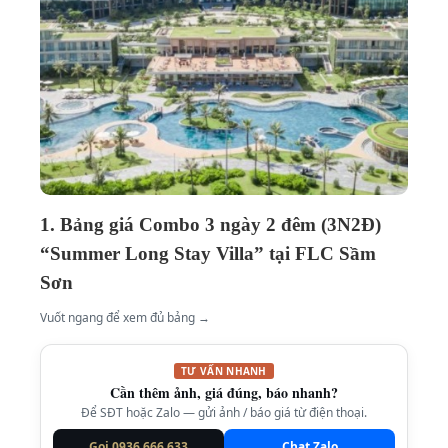
1. Bảng giá Combo 3 ngày 2 đêm (3N2Đ)
“Summer Long Stay Villa” tại FLC Sầm
Sơn
Vuốt ngang để xem đủ bảng →
TƯ VẤN NHANH
Cần thêm ảnh, giá đúng, báo nhanh?
Để SĐT hoặc Zalo — gửi ảnh / báo giá từ điện thoại.
Gọi 0936.666.633
Chat Zalo