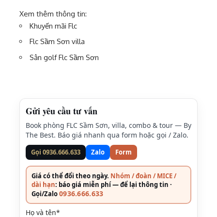
Xem thêm thông tin:
Khuyến mãi Flc
Flc Sầm Sơn villa
Sân golf Flc Sầm Sơn
Gửi yêu cầu tư vấn
Book phòng FLC Sầm Sơn, villa, combo & tour — By
The Best. Báo giá nhanh qua form hoặc gọi / Zalo.
Gọi 0936.666.633
Zalo
Form
Giá có thể đổi theo ngày.
Nhóm / đoàn / MICE /
dài hạn
: báo giá miễn phí — để lại thông tin ·
0936.666.633
Gọi/Zalo
Họ và tên*