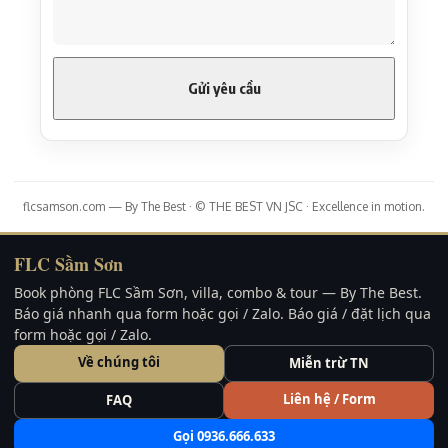
flcsamson.com — By The Best · © THE BEST VN JSC · Excellence in motion.
FLC Sầm Sơn
Book phòng FLC Sầm Sơn, villa, combo & tour — By The Best.
Báo giá nhanh qua form hoặc gọi / Zalo. Báo giá / đặt lịch qua
form hoặc gọi / Zalo.
Về chúng tôi
Miễn trừ TN
Liên hệ / Form
FAQ
Gọi 0936.666.633