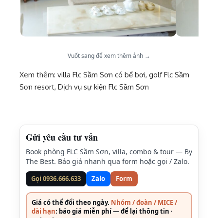
Vuốt sang để xem thêm ảnh →
Xem thêm:
villa Flc Sầm Sơn có bể bơi
,
golf Flc Sầm
Sơn resort
,
Dịch vụ sự kiện Flc Sầm Sơn
Gửi yêu cầu tư vấn
Book phòng FLC Sầm Sơn, villa, combo & tour — By
The Best. Báo giá nhanh qua form hoặc gọi / Zalo.
Gọi 0936.666.633
Zalo
Form
Giá có thể đổi theo ngày.
Nhóm / đoàn / MICE /
dài hạn
: báo giá miễn phí — để lại thông tin ·