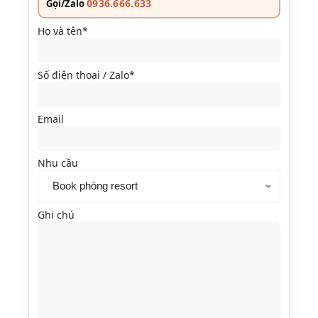
0936.666.633
Gọi/Zalo
Họ và tên*
Số điện thoại / Zalo*
Email
Nhu cầu
Ghi chú