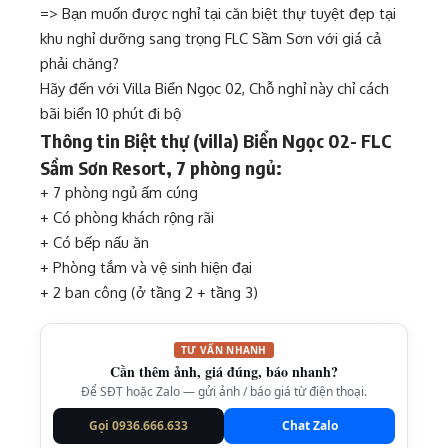
=> Bạn muốn được nghỉ tại căn biệt thự tuyệt đẹp tại
khu nghỉ dưỡng sang trọng FLC Sầm Sơn với giá cả
phải chăng?
Hãy đến với Villa Biển Ngọc 02, Chỗ nghỉ này chỉ cách
bãi biển 10 phút đi bộ
Thông tin Biệt thự (villa) Biển Ngọc 02- FLC
Sầm Sơn Resort, 7 phòng ngủ:
+ 7 phòng ngủ ấm cúng
+ Có phòng khách rộng rãi
+ Có bếp nấu ăn
+ Phòng tắm và vệ sinh hiện đại
+ 2 ban công (ở tầng 2 + tầng 3)
TƯ VẤN NHANH
Cần thêm ảnh, giá đúng, báo nhanh?
Để SĐT hoặc Zalo — gửi ảnh / báo giá từ điện thoại.
Gọi 0936.666.633
Chat Zalo