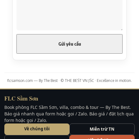
flcsamson.com — By The Best · © THE BEST VN JSC · Excellence in motion.
FLC Sầm Sơn
Book phòng FLC Sầm Sơn, villa, combo & tour — By The Best.
Báo giá nhanh qua form hoặc gọi / Zalo. Báo giá / đặt lịch qua
form hoặc gọi / Zalo.
Về chúng tôi
Miễn trừ TN