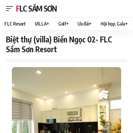
FLC SẦM SƠN
FLC Resort
VILLA+
Golf+
Ưu đãi+
Hội họp, Gala+
Biệt thự (villa) Biển Ngọc 02- FLC
Sầm Sơn Resort