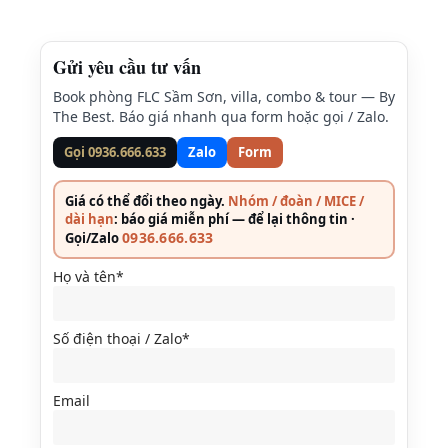
Gửi yêu cầu tư vấn
Book phòng FLC Sầm Sơn, villa, combo & tour — By
The Best. Báo giá nhanh qua form hoặc gọi / Zalo.
Gọi 0936.666.633
Zalo
Form
Giá có thể đổi theo ngày.
Nhóm / đoàn / MICE /
dài hạn
: báo giá miễn phí — để lại thông tin ·
0936.666.633
Gọi/Zalo
Họ và tên*
Số điện thoại / Zalo*
Email