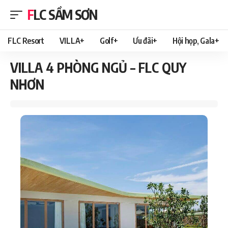
FLC SẦM SƠN
FLC Resort
VILLA+
Golf+
Ưu đãi+
Hội họp, Gala+
VILLA 4 PHÒNG NGỦ – FLC QUY
NHƠN