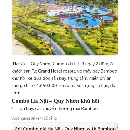
[Hà Nội – Quy Nhơn] Combo du lịch 3 ngày 2 đêm, ở
khách sạn Flc Grand Hotel resort, vé máy bay Bamboo
khứ hồi, xe đưa đón sân bay, trung tâm, miễn phí ăn
sáng,. chỉ từ 4.650.000+++/pax. Số lượng có hạn, đặt
sớm.
Combo Hà Nội – Quy Nhơn khứ hồi
Lịch bay: các chuyến thương mại Bamboo
Vuốt ngang để xem đủ bảng →
Gói Combo giá Hà Nội- Quy Nhơn with Bamboo 3N2