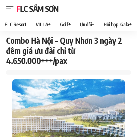
FLC SẦM SƠN
FLC Resort
VILLA+
Golf+
Ưu đãi+
Hội họp, Gala+
Combo Hà Nội – Quy Nhơn 3 ngày 2
đêm giá ưu đãi chỉ từ
4.650.000+++/pax