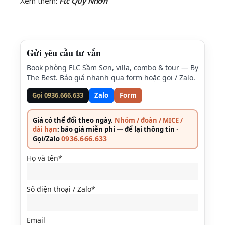
Xem thêm:
Flc Quy Nhơn
Gửi yêu cầu tư vấn
Book phòng FLC Sầm Sơn, villa, combo & tour — By
The Best. Báo giá nhanh qua form hoặc gọi / Zalo.
Gọi 0936.666.633
Zalo
Form
Giá có thể đổi theo ngày.
Nhóm / đoàn / MICE /
dài hạn
: báo giá miễn phí — để lại thông tin ·
0936.666.633
Gọi/Zalo
Họ và tên*
Số điện thoại / Zalo*
Email