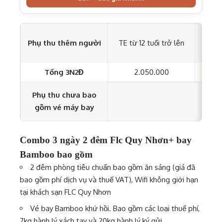
TE t
Phụ thu thêm người
TE từ 12 tuổi trở lên
Tổng 3N2Đ
2.050.000
Phụ thu chưa bao
gồm vé máy bay
Combo 3 ngày 2 đêm Flc Quy Nhơn+ bay
Bamboo bao gồm
2 đêm phòng tiêu chuẩn bao gồm ăn sáng (giá đã
bao gồm phí dịch vụ và thuế VAT), Wifi không giới hạn
tại khách sạn FLC Quy Nhơn
Vé bay Bamboo khứ hồi. Bao gồm các loại thuế phí,
7kg hành lý xách tay và 20kg hành lý ký gửi.