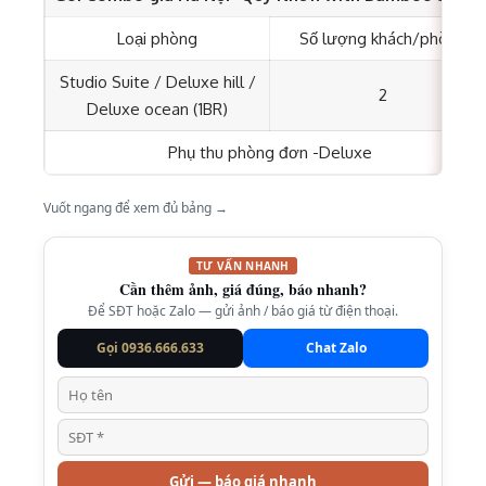
Loại phòng
Số lượng khách/phòng
Studio Suite / Deluxe hill /
2
Deluxe ocean (1BR)
Phụ thu phòng đơn -Deluxe
Vuốt ngang để xem đủ bảng →
TƯ VẤN NHANH
Cần thêm ảnh, giá đúng, báo nhanh?
Để SĐT hoặc Zalo — gửi ảnh / báo giá từ điện thoại.
Gọi 0936.666.633
Chat Zalo
Gửi — báo giá nhanh