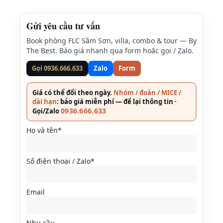
Gửi yêu cầu tư vấn
Book phòng FLC Sầm Sơn, villa, combo & tour — By
The Best. Báo giá nhanh qua form hoặc gọi / Zalo.
Gọi 0936.666.633
Zalo
Form
Giá có thể đổi theo ngày.
Nhóm / đoàn / MICE /
dài hạn
: báo giá miễn phí — để lại thông tin ·
0936.666.633
Gọi/Zalo
Họ và tên*
Số điện thoại / Zalo*
Email
Nhu cầu