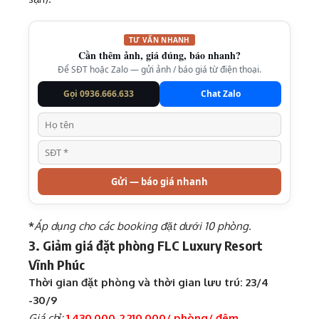
TƯ VẤN NHANH
Cần thêm ảnh, giá đúng, báo nhanh?
Để SĐT hoặc Zalo — gửi ảnh / báo giá từ điện thoại.
Gọi 0936.666.633
Chat Zalo
Gửi — báo giá nhanh
*
Áp dụng cho các booking đặt dưới 10 phòng.
3. Giảm giá đặt phòng FLC Luxury Resort
Vĩnh Phúc
Thời gian đặt phòng và thời gian lưu trú: 23/4
-30/9
Giá chỉ:
1.430.000-2.210.000/ phòng/ đêm