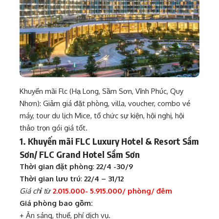
Khuyến mãi Flc (Hạ Long, Sầm Sơn, Vĩnh Phúc, Quy
Nhơn): Giảm giá đặt phòng, villa, voucher, combo vé
máy, tour du lịch Mice, tổ chức sự kiện, hội nghị, hội
thảo trọn gói giá tốt.
1. Khuyến mãi FLC Luxury Hotel & Resort Sầm
Sơn/ FLC Grand Hotel Sầm Sơn
Thời gian đặt phòng
:
22/4 -30/9
Thời gian lưu trú
:
22/4 – 31/12
Giá chỉ từ
2.015.000- 5.915.000/ phòng/ đêm
Giá phòng bao gồm:
+ Ăn sáng, thuế, phí dịch vụ.