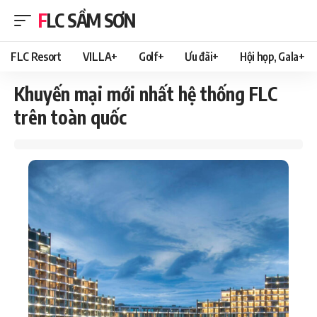
FLC SẦM SƠN
FLC Resort
VILLA+
Golf+
Ưu đãi+
Hội họp, Gala+
Khuyến mại mới nhất hệ thống FLC
trên toàn quốc