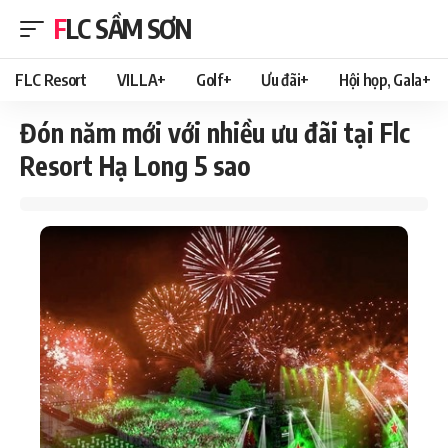
FLC SẦM SƠN
FLC Resort
VILLA+
Golf+
Ưu đãi+
Hội họp, Gala+
Đón năm mới với nhiều ưu đãi tại Flc
Resort Hạ Long 5 sao