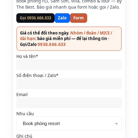
Book phòng FLC Sầm Sơn, villa, combo & tour — By
The Best. Báo giá nhanh qua form hoặc gọi / Zalo.
Gọi 0936.666.633
Zalo
Form
Giá có thể đổi theo ngày.
Nhóm / đoàn / MICE /
dài hạn
: báo giá miễn phí — để lại thông tin ·
0936.666.633
Gọi/Zalo
Họ và tên*
Số điện thoại / Zalo*
Email
Nhu cầu
Ghi chú