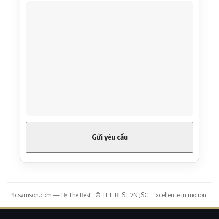
flcsamson.com — By The Best · © THE BEST VN JSC · Excellence in motion.