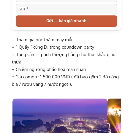
Gửi — báo giá nhanh
+ Tham gia bốc thăm may mắn
+ ” Quẩy ” cùng DJ trong coundown party
+ Tặng sâm – panh thượng hàng cho thời khắc giao
thừa
+ Chiêm ngưỡng pháo hoa mãn nhãn
* Giá combo : 1.500.000 VND ( đã bao gồm 2 đồ uống
bia / rượu vang / nước ngọt ).