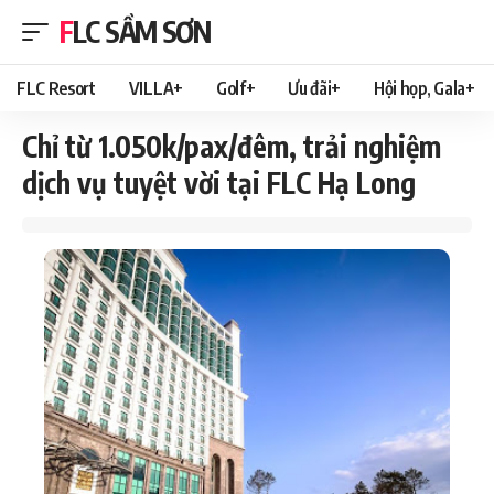
FLC SẦM SƠN
FLC Resort
VILLA+
Golf+
Ưu đãi+
Hội họp, Gala+
Chỉ từ 1.050k/pax/đêm, trải nghiệm
dịch vụ tuyệt vời tại FLC Hạ Long