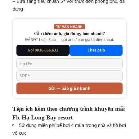
– Bữa sáng tiêu chuẩn 5* với thực đơn phong phú, đa
dạng
TƯ VẤN NHANH
Cần thêm ảnh, giá đúng, báo nhanh?
Để SĐT hoặc Zalo — gửi ảnh / báo giá từ điện thoại.
Gọi 0936.666.633
Chat Zalo
Gửi — báo giá nhanh
Tiện ích kèm theo chương trình khuyến mãi
Flc Hạ Long Bay resort
Sử dụng miễn phí bể bơi 4 mùa trong nhà và hồ bơi
vô cực