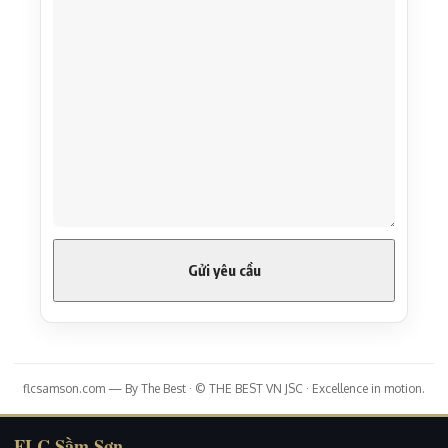
flcsamson.com — By The Best · © THE BEST VN JSC · Excellence in motion.
FLC Sầm Sơn