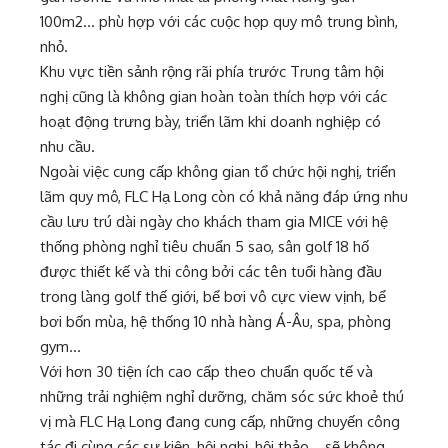
100m2… phù hợp với các cuộc họp quy mô trung bình,
nhỏ.
Khu vực tiền sảnh rộng rãi phía trước Trung tâm hội
nghị cũng là không gian hoàn toàn thích hợp với các
hoạt động trưng bày, triển lãm khi doanh nghiệp có
nhu cầu.
Ngoài việc cung cấp không gian tổ chức hội nghị, triển
lãm quy mô, FLC Hạ Long còn có khả năng đáp ứng nhu
cầu lưu trú dài ngày cho khách tham gia MICE với hệ
thống phòng nghỉ tiêu chuẩn 5 sao, sân golf 18 hố
được thiết kế và thi công bởi các tên tuổi hàng đầu
trong làng golf thế giới, bể bơi vô cực view vịnh, bể
bơi bốn mùa, hệ thống 10 nhà hàng Á-Âu, spa, phòng
gym…
Với hơn 30 tiện ích cao cấp theo chuẩn quốc tế và
những trải nghiệm nghỉ dưỡng, chăm sóc sức khoẻ thú
vị mà FLC Hạ Long đang cung cấp, những chuyến công
tác đi cùng các sự kiện, hội nghị, hội thảo… sẽ không