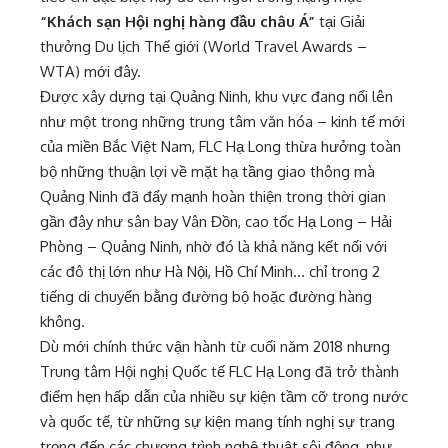
“Khách sạn Hội nghị hàng đầu châu Á”
tại Giải
thưởng Du lịch Thế giới (World Travel Awards –
WTA) mới đây.
Được xây dựng tại Quảng Ninh, khu vực đang nổi lên
như một trong những trung tâm văn hóa – kinh tế mới
của miền Bắc Việt Nam, FLC Hạ Long thừa hưởng toàn
bộ những thuận lợi về mặt hạ tầng giao thông mà
Quảng Ninh đã đẩy mạnh hoàn thiện trong thời gian
gần đây như sân bay Vân Đồn, cao tốc Hạ Long – Hải
Phòng – Quảng Ninh, nhờ đó là khả năng kết nối với
các đô thị lớn như Hà Nội, Hồ Chí Minh… chỉ trong 2
tiếng di chuyển bằng đường bộ hoặc đường hàng
không.
Dù mới chính thức vận hành từ cuối năm 2018 nhưng
Trung tâm Hội nghị Quốc tế FLC Hạ Long đã trở thành
điểm hẹn hấp dẫn của nhiều sự kiện tầm cỡ trong nước
và quốc tế, từ những sự kiện mang tính nghị sự trang
trọng đến các chương trình nghệ thuật sôi động, như