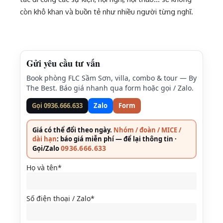
còn khô khan và buồn tẻ như nhiều người từng nghĩ.
Gửi yêu cầu tư vấn
Book phòng FLC Sầm Sơn, villa, combo & tour — By
The Best. Báo giá nhanh qua form hoặc gọi / Zalo.
Gọi 0936.666.633
Zalo
Form
Giá có thể đổi theo ngày.
Nhóm / đoàn / MICE /
dài hạn
: báo giá miễn phí — để lại thông tin ·
0936.666.633
Gọi/Zalo
Họ và tên*
Số điện thoại / Zalo*