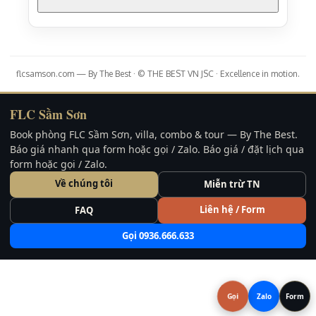
flcsamson.com — By The Best · © THE BEST VN JSC · Excellence in motion.
FLC Sầm Sơn
Book phòng FLC Sầm Sơn, villa, combo & tour — By The Best.
Báo giá nhanh qua form hoặc gọi / Zalo. Báo giá / đặt lịch qua
form hoặc gọi / Zalo.
Về chúng tôi
Miễn trừ TN
Liên hệ / Form
FAQ
Gọi 0936.666.633
Gọi
Zalo
Form