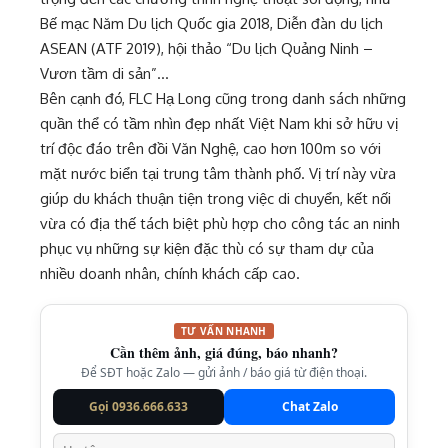
Bế mạc Năm Du lịch Quốc gia 2018, Diễn đàn du lịch
ASEAN (ATF 2019), hội thảo “Du lịch Quảng Ninh –
Vươn tầm di sản”…
Bên cạnh đó, FLC Hạ Long cũng trong danh sách những
quần thể có tầm nhìn đẹp nhất Việt Nam khi sở hữu vị
trí độc đáo trên đồi Văn Nghệ, cao hơn 100m so với
mặt nước biển tại trung tâm thành phố. Vị trí này vừa
giúp du khách thuận tiện trong việc di chuyển, kết nối
vừa có địa thế tách biệt phù hợp cho công tác an ninh
phục vụ những sự kiện đặc thù có sự tham dự của
nhiều doanh nhân, chính khách cấp cao.
TƯ VẤN NHANH
Cần thêm ảnh, giá đúng, báo nhanh?
Để SĐT hoặc Zalo — gửi ảnh / báo giá từ điện thoại.
Gọi 0936.666.633
Chat Zalo