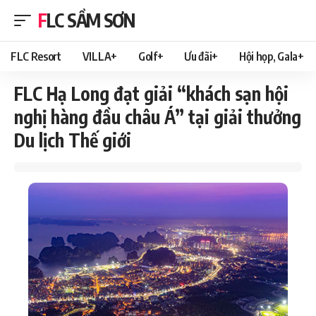
FLC SẦM SƠN
FLC Resort
VILLA+
Golf+
Ưu đãi+
Hội họp, Gala+
FLC Hạ Long đạt giải “khách sạn hội
nghị hàng đầu châu Á” tại giải thưởng
Du lịch Thế giới