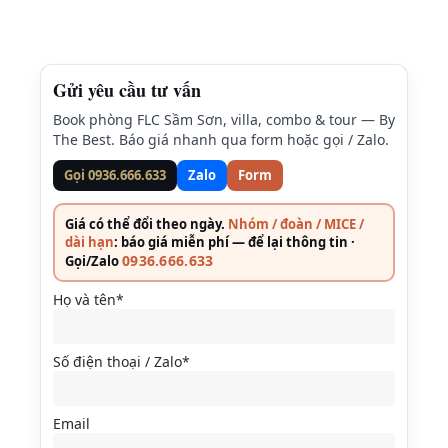
Gửi yêu cầu tư vấn
Book phòng FLC Sầm Sơn, villa, combo & tour — By
The Best. Báo giá nhanh qua form hoặc gọi / Zalo.
Gọi 0936.666.633
Zalo
Form
Giá có thể đổi theo ngày.
Nhóm / đoàn / MICE /
dài hạn
: báo giá miễn phí — để lại thông tin ·
0936.666.633
Gọi/Zalo
Họ và tên*
Số điện thoại / Zalo*
Email