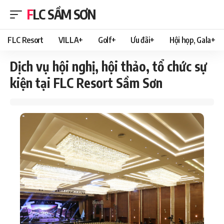
FLC SẦM SƠN
FLC Resort
VILLA+
Golf+
Ưu đãi+
Hội họp, Gala+
Dịch vụ hội nghị, hội thảo, tổ chức sự
kiện tại FLC Resort Sầm Sơn