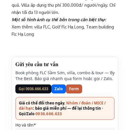
quá. Villa áp dụng thu phí 300.000đ/ người/ngày. Chỉ
nhận tối đa 13 người lớn.
Một số hình ảnh cụ thể bên trong căn biệt thự:
Xem thêm:
villa FLC
,
Golf Flc Hạ Long
,
Team building
Flc Hạ Long
Gửi yêu cầu tư vấn
Book phòng FLC Sầm Sơn, villa, combo & tour — By
The Best. Báo giá nhanh qua form hoặc gọi / Zalo.
Gọi 0936.666.633
Zalo
Form
Giá có thể đổi theo ngày.
Nhóm / đoàn / MICE /
dài hạn
: báo giá miễn phí — để lại thông tin ·
0936.666.633
Gọi/Zalo
Họ và tên*