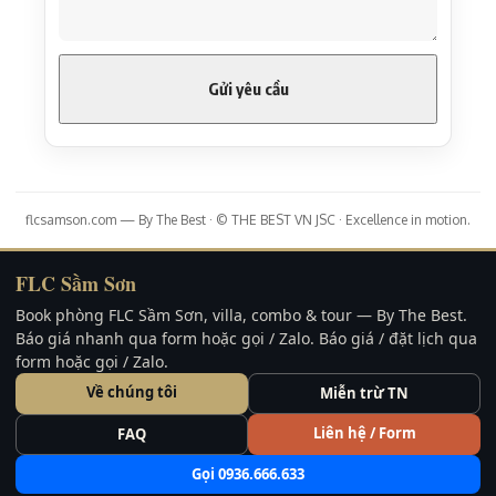
flcsamson.com — By The Best · © THE BEST VN JSC · Excellence in motion.
FLC Sầm Sơn
Book phòng FLC Sầm Sơn, villa, combo & tour — By The Best.
Báo giá nhanh qua form hoặc gọi / Zalo. Báo giá / đặt lịch qua
form hoặc gọi / Zalo.
Về chúng tôi
Miễn trừ TN
Liên hệ / Form
FAQ
Gọi 0936.666.633