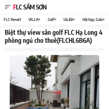
FLC SẦM SƠN
FLC Resort
VILLA+
Golf+
Ưu đãi+
Hội họp, Gala+
Biệt thự view sân golf FLC Hạ Long 4
phòng ngủ cho thuê(FLCHL6B6A)