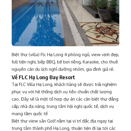
Biệt thự (villa) Flc Hạ Long 4 phòng ngủ, view vịnh đẹp,
full tiện nghi, bếp BBQ, bể bơi riêng, Karaoke, cho thuê
nguyên căn du lịch nghỉ dưỡng nhóm, gia đình giá rẻ.
Về FLC Hạ Long Bay Resort
Tại FLC Villa Hạ Long, khách hàng sẽ được trải nghiệm
phục vụ với hệ thống dịch vụ tiêu chuẩn chất lượng
cao. Đây sẽ là một tổ hợp dự án các căn biệt thự đẳng
cấp, nhà đa năng, trung tâm hội nghị quốc tế, dịch vụ
mang tầm quốc tế
Biệt thự view sân Golf nằm tại vị trí đắc địa ngay tại
trung tâm thành phố Hạ Long, thuận tiện đi lại tới các