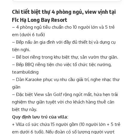
Chi tiết biệt thự 4 phòng ngủ, view vịnh tại
Flc Hạ Long Bay Resort
– 4 phòng ngủ tiêu chuẩn cho 10 người lớn và 5 trẻ
em (dưới 6 tuổi)
– Bếp nấu ăn gia đình với đầy đủ thiết bị và dụng cụ
tiện nghi.
– Bể bơi riêng trong khu biệt thự, sân vườn thư giãn.
– Bếp BBQ riêng tiện cho việc tổ chức tiệc nướng,
teambuilding
– Dàn Karaoke phục vụ nhu cầu giải trí, nghe nhạc thư
giãn
– Đặc biệt View sân Golf rộng ngút mắt, hứa hẹn trải
nghiệm thư giãn tuyệt vời cho khách hàng thuê căn
biệt thự này.
Quy định lưu trú của villa:
+ Villa có sức chứa 15 người gồm (10 người lớn + 5 trẻ
em dưới 6 tuổi). Nếu đoàn có số lượng người vượt