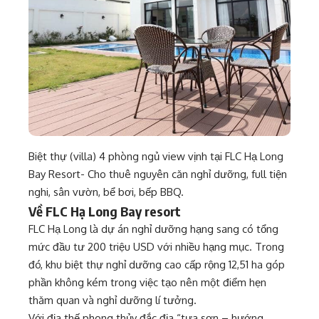
Biệt thự (villa) 4 phòng ngủ view vịnh tại FLC Hạ Long
Bay Resort- Cho thuê nguyên căn nghỉ dưỡng, full tiện
nghi, sân vườn, bể bơi, bếp BBQ.
Về FLC Hạ Long Bay resort
FLC Hạ Long là dự án nghỉ dưỡng hạng sang có tổng
mức đầu tư 200 triệu USD với nhiều hạng mục. Trong
đó, khu biệt thự nghỉ dưỡng cao cấp rộng 12,51 ha góp
phần không kém trong việc tạo nên một điểm hẹn
thăm quan và nghỉ dưỡng lí tưởng.
Với địa thế phong thủy đắc địa “tựa sơn – hướng