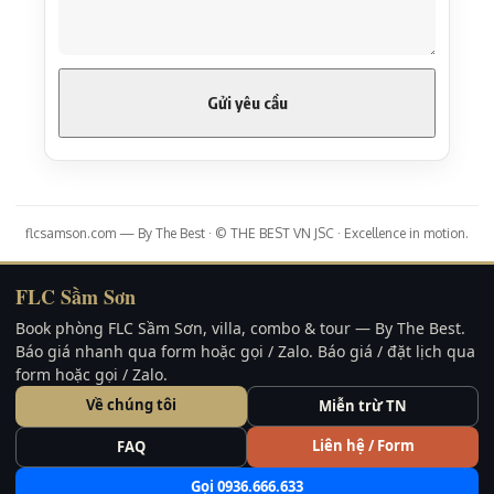
flcsamson.com — By The Best · © THE BEST VN JSC · Excellence in motion.
FLC Sầm Sơn
Book phòng FLC Sầm Sơn, villa, combo & tour — By The Best.
Báo giá nhanh qua form hoặc gọi / Zalo. Báo giá / đặt lịch qua
form hoặc gọi / Zalo.
Về chúng tôi
Miễn trừ TN
Liên hệ / Form
FAQ
Gọi 0936.666.633