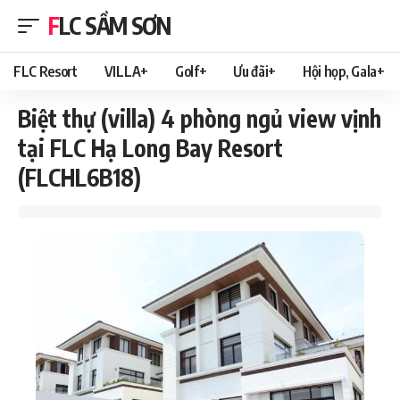
FLC SẦM SƠN
FLC Resort
VILLA+
Golf+
Ưu đãi+
Hội họp, Gala+
Biệt thự (villa) 4 phòng ngủ view vịnh
tại FLC Hạ Long Bay Resort
(FLCHL6B18)