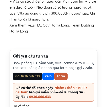
+ Villa có sức chứa 15 người gồm (10 người lớn + 5 trẻ
em dưới 6 tuổi). Nếu đoàn có số lượng người vượt
quá. Villa áp dụng thu phí 300.000đ/ người/ngày. Chỉ
nhận tối đa 13 người lớn.
Xem thêm:
villa FLC
,
Golf Flc Hạ Long
,
Team building
Flc Hạ Long
Gửi yêu cầu tư vấn
Book phòng FLC Sầm Sơn, villa, combo & tour — By
The Best. Báo giá nhanh qua form hoặc gọi / Zalo.
Gọi 0936.666.633
Zalo
Form
Giá có thể đổi theo ngày.
Nhóm / đoàn / MICE /
dài hạn
: báo giá miễn phí — để lại thông tin ·
0936.666.633
Gọi/Zalo
Họ và tên*