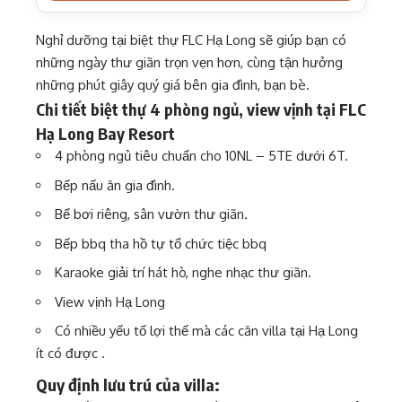
Nghỉ dưỡng tại biệt thự FLC Hạ Long sẽ giúp bạn có
những ngày thư giãn trọn vẹn hơn, cùng tận hưởng
những phút giây quý giá bên gia đình, bạn bè.
Chi tiết biệt thự 4 phòng ngủ, view vịnh tại FLC
Hạ Long Bay Resort
4 phòng ngủ tiêu chuẩn cho 10NL – 5TE dưới 6T.
Bếp nấu ăn gia đình.
Bể bơi riêng, sân vườn thư giãn.
Bếp bbq tha hồ tự tổ chức tiệc bbq
Karaoke giải trí hát hò, nghe nhạc thư giãn.
View vịnh Hạ Long
Có nhiều yếu tố lợi thế mà các căn villa tại Hạ Long
ít có được .
Quy định lưu trú của villa: