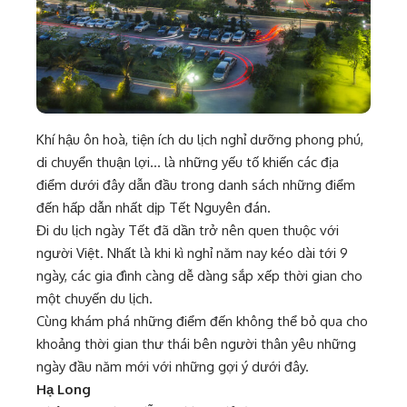
Khí hậu ôn hoà, tiện ích du lịch nghỉ dưỡng phong phú,
di chuyển thuận lợi… là những yếu tố khiến các địa
điểm dưới đây dẫn đầu trong danh sách những điểm
đến hấp dẫn nhất dịp Tết Nguyên đán.
Đi du lịch ngày Tết đã dần trở nên quen thuộc với
người Việt. Nhất là khi kì nghỉ năm nay kéo dài tới 9
ngày, các gia đình càng dễ dàng sắp xếp thời gian cho
một chuyến du lịch.
Cùng khám phá những điểm đến không thể bỏ qua cho
khoảng thời gian thư thái bên người thân yêu những
ngày đầu năm mới với những gợi ý dưới đây.
Hạ Long