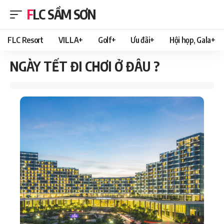
FLC SẦM SƠN
FLC Resort
VILLA+
Golf+
Ưu đãi+
Hội họp, Gala+
NGÀY TẾT ĐI CHƠI Ở ĐÂU ?