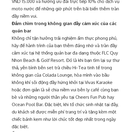
VND 15.000 và hưởng ưu đãi trực tiếp 10% cho dịch vụ
moto nước để những giờ phút trên bãi biển thêm tràn
đầy niềm vui.
Đắm chìm trong không gian đầy cảm xúc của các
quán bar
Không chỉ tận hưởng trải nghiệm ẩm thực phong phú,
hãy để hành trình của bạn thêm đáng nhớ và tràn đầy
cảm xúc tại hệ thống quán bar đa dạng thuộc FLC Quy
Nhon Beach & Golf Resort. Đó là khi bạn tìm lại sự thư
thả, yên bình bên set trà chiều Hi-Tea tinh tế trong
không gian của Colada Lounge, hòa mình vào bầu
không khí sôi động đầy hứng khởi tại Vivas Karaoke
hoặc đơn giản là sẻ chia niềm vui bên ly café cùng bạn
bè và những người thân yêu tại Cheers Fun Pub hay
Ocean Pool Bar. Đặc biệt, khi tổ chức sinh nhật tại đây,
du khách sẽ được miễn phí trang trí và tặng kèm một
chiếc bánh kem như lời chúc tốt đẹp nhất trong ngày
đặc biệt.