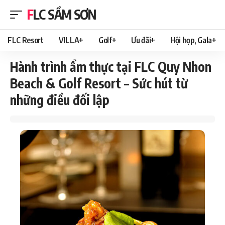
FLC SẦM SƠN
FLC Resort
VILLA+
Golf+
Ưu đãi+
Hội họp, Gala+
Hành trình ẩm thực tại FLC Quy Nhon
Beach & Golf Resort – Sức hút từ
những điều đối lập