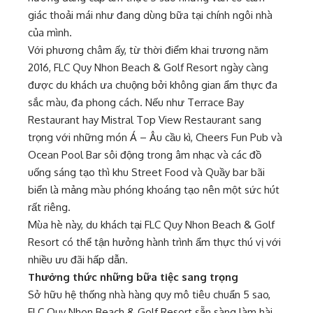
giác thoải mái như đang dùng bữa tại chính ngôi nhà
của mình.
Với phương châm ấy, từ thời điểm khai trương năm
2016, FLC Quy Nhon Beach & Golf Resort ngày càng
được du khách ưa chuộng bởi không gian ẩm thực đa
sắc màu, đa phong cách. Nếu như Terrace Bay
Restaurant hay Mistral Top View Restaurant sang
trọng với những món Á – Âu cầu kì, Cheers Fun Pub và
Ocean Pool Bar sôi động trong âm nhạc và các đồ
uống sáng tạo thì khu Street Food và Quầy bar bãi
biển là mảng màu phóng khoáng tạo nên một sức hút
rất riêng.
Mùa hè này, du khách tại FLC Quy Nhon Beach & Golf
Resort có thể tận hưởng hành trình ẩm thực thú vị với
nhiều ưu đãi hấp dẫn.
Thưởng thức những bữa tiệc sang trọng
Sở hữu hệ thống nhà hàng quy mô tiêu chuẩn 5 sao,
FLC Quy Nhon Beach & Golf Resort sẵn sàng làm hài