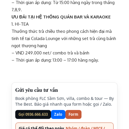
– Thời gian áp dụng: Từ 15:00 hàng ngày trong tháng
7,8,9.
ƯU ĐÃI TẠI HỆ THỐNG QUÁN BAR VÀ KARAOKE
1. HI-TEA
Thưởng thức trà chiều theo phong cách hiện đại mà
tinh tế tại Colada Lounge với những set trà cùng bánh
ngọt thượng hạng
– VND 249.000 net/ combo trà và bánh
– Thời gian áp dụng: 13:00 – 17:00 hàng ngày.
Gửi yêu cầu tư vấn
Book phòng FLC Sầm Sơn, villa, combo & tour — By
The Best. Báo giá nhanh qua form hoặc gọi / Zalo.
Gọi 0936.666.633
Zalo
Form
Giá có thể đổi theo ngày.
Nhóm / đoàn / MICE /