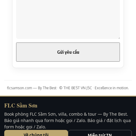
flcsamson.com — By The Best · © THE BEST VN JSC · Excellence in motion.
FLC Sầm Sơn
Book phòng FLC Sầm Sơn, villa, combo & tour — By The Best.
Báo giá nhanh qua form hoặc gọi / Zalo. Báo giá / đặt lịch qua
form hoặc gọi / Zalo.
Về chúng tôi
Miễn trừ TN