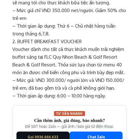
sẽ mang tới cho thực khách bữa tiệc ấn tượng.
– Mức giá chỉ VND 350.000 net/người. Giảm 50% cho
trẻ em
– Thời gian áp dụng: Thứ 6 – Chủ nhật hàng tuần
trong tháng 6,7,8.
2. BUFFET BREAKFAST VOUCHER
Voucher dành cho tất cả thực khách muốn trải nghiệm
buffet sáng tại FLC Quy Nhon Beach & Golf Resort
Beach & Golf Resort. Thỏa sức lựa chọn từ menu 40
món ăn được chế biến công phu và trình bày đẹp mắt.
– Mức giá: VND 300.000/ người lớn và VND 150.000/
trẻ em, đã bao gồm trà và cà phê không giới hạn.
– Thời gian áp dụng: 6:00 – 10:00 hàng ngày.
TƯ VẤN NHANH
Cần thêm ảnh, giá đúng, báo nhanh?
Để SĐT hoặc Zalo — gửi ảnh / báo giá từ điện thoại.
Gọi 0936.666.633
Chat Zalo