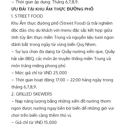
– Thời gian áp dụng: Tháng 6,7,8,9.
ƯU ĐÃI TẠI KHU ẨM THỰC ĐƯỜNG PHỐ
1. STREET FOOD
Khu Ẩm thực đường phố (Street Food) là trải nghiệm
độc đáo cho du khách với menu đặc sắc kết hợp giữa
tinh túy ẩm thực miền Trung và nguyên liệu tươi ngon
đánh bắt trong ngày từ vùng biển Quy Nhơn.
– Sự lựa chọn đa dạng từ Quầy nướng xiên que, Quầy
hải sản BBQ, các món ăn truyền thống miền Trung và
món tráng miệng phong phú
– Mức giá chỉ từ VND 25.000
– Thời gian hoạt động: 17:00 – 22:00 hàng ngày trong
tháng 6,7,8,9.
2. GRILLED SKEWERS
– Nạp năng lượng bằng những xiên đồ nướng thơm
ngon được nướng ngay bên bờ biển để những giờ vui
chơi trên biển càng thêm thú vị.
– Giá chỉ từ VND 15.000