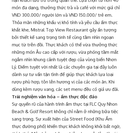
hạn khách lưu trú trong quần thể. Lựa chọn từ hơn 40
món đa dạng, thưởng thức trà và café với mức giá chỉ
VND 300.000/ người lớn và VND 150.000/ trẻ em.
Thỏa mãn những khẩu vị khó tính và yêu cầu ẩm thực
khắt khe, Mistral Top View Restaurant gây ấn tượng
bởi thiết kế sang trọng tinh tế cùng tầm nhìn ngoạn
mục từ trên đồi. Thực khách có thể vừa thưởng thức
những món Âu cao cấp với rượu, vừa phóng tầm mắt
ngắm nhìn khung cảnh tuyệt đẹp của vùng biển Nhơn
Lý. Điểm tuyệt vời nhất là các chuyên gia tại đây luôn
dành sự tư vấn tận tình để giúp thực khách lựa loại
rượu phù hợp, tôn lên hương vị của các món ăn. Khi
dùng kèm rượu vang, các set menu đều có giá ưu đãi.
Trải nghiệm văn hóa – ẩm thực độc đáo
Sự quyến rũ của hành trình ẩm thực tại FLC Quy Nhon
Beach & Golf Resort không chỉ nằm ở những bữa tiệc
sang trọng. Sự xuất hiện của Street Food (Khu Ẩm
thực đường phố) khiến thực khách không khỏi bất ngờ,