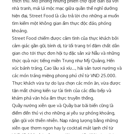
thích thú. Mô phỏng những phiên chợ quê dân dã với
nhà tranh, mái lá mộc mạc giữa quần thể nghỉ dưỡng
hiện đại, Street Food là câu trả lời cho những ai muốn
tìm kiếm một không gian ẩm thực độc đáo, phóng
khoáng.
Street Food chiếm được cảm tình của thực khách bởi
cảm giác gần gũi, bình dị, từ lối trang trí đậm chất dân
gian cho tới thực đơn hội tụ đặc sản xứ Nẫu và những
thức quà nức tiếng miền Trung như Mỳ Quảng, Hến
xúc bánh tráng, Cao lầu xá xíu…, hải sản tươi nướng và
các món tráng miệng phong phú chỉ từ VND 25.000.
Thực khách vừa tự do lựa chọn các món ăn, vừa được
tận mắt chứng kiến sự tài tình của các đầu bếp và
khám phá văn hóa ẩm thực truyền thống.
Quầy nướng xiên que và Quầy bar bãi biển cũng là
điểm đến thú vị cho những ai yêu sự phóng khoáng,
gần gũi với thiên nhiên. Nạp năng lượng bằng những
xiên que thơm ngon hay ly cocktail mát lạnh chỉ từ