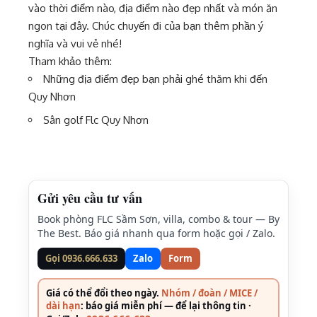
vào thời điểm nào, địa điểm nào đẹp nhất và món ăn
ngon tại đây. Chúc chuyến đi của bạn thêm phần ý
nghĩa và vui vẻ nhé!
Tham khảo thêm:
Những địa điểm đẹp bạn phải ghé thăm khi đến
Quy Nhơn
Sân golf Flc Quy Nhơn
Gửi yêu cầu tư vấn
Book phòng FLC Sầm Sơn, villa, combo & tour — By
The Best. Báo giá nhanh qua form hoặc gọi / Zalo.
Gọi 0936.666.633
Zalo
Form
Giá có thể đổi theo ngày.
Nhóm / đoàn / MICE /
dài hạn
: báo giá miễn phí — để lại thông tin ·