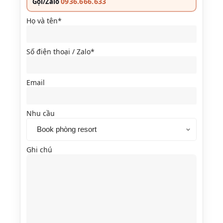
0936.666.633
Gọi/Zalo
Họ và tên*
Số điện thoại / Zalo*
Email
Nhu cầu
Ghi chú