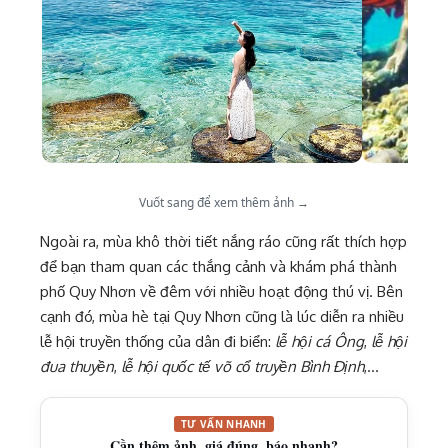
Vuốt sang để xem thêm ảnh →
Ngoài ra, mùa khô thời tiết nắng ráo cũng rất thích hợp
để bạn tham quan các thắng cảnh và khám phá thành
phố Quy Nhơn về đêm với nhiều hoạt động thú vị. Bên
cạnh đó, mùa hè tại Quy Nhơn cũng là lúc diễn ra nhiều
lễ hội truyền thống của dân đi biển:
lễ hội cá Ông
,
lễ hội
đua thuyền
,
lễ hội quốc tế võ cổ truyền Bình Định
,…
TƯ VẤN NHANH
Cần thêm ảnh, giá đúng, báo nhanh?