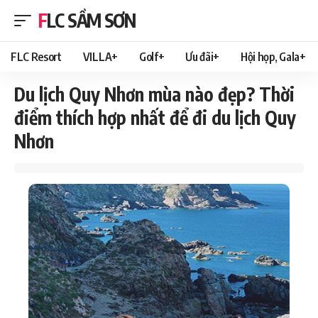
FLC SẦM SƠN
FLC Resort
VILLA+
Golf+
Ưu đãi+
Hội họp, Gala+
Du lịch Quy Nhơn mùa nào đẹp? Thời
điểm thích hợp nhất để đi du lịch Quy
Nhơn