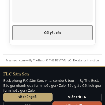
flcsamson.com — By The Best · © THE BEST VN JSC · Excellence in motion.
FLC Sầm Sơn
Book phòng FLC Sầm Sơn, villa, combo & tour — By The Best.
Báo giá nhanh qua form hoặc gọi / Zalo. Báo giá / đặt lịch qua
form hoặc gọi / Zalo.
Về chúng tôi
Miễn trừ TN