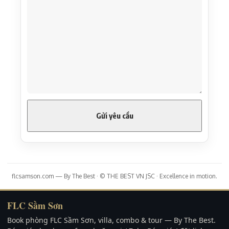
flcsamson.com — By The Best · © THE BEST VN JSC · Excellence in motion.
FLC Sầm Sơn
Book phòng FLC Sầm Sơn, villa, combo & tour — By The Best.