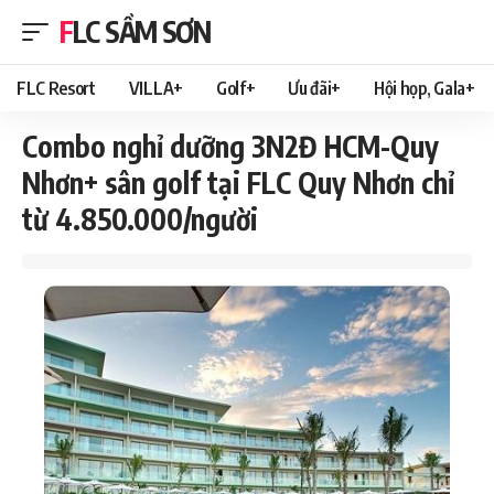
FLC SẦM SƠN
FLC Resort
VILLA+
Golf+
Ưu đãi+
Hội họp, Gala+
Combo nghỉ dưỡng 3N2Đ HCM-Quy
Nhơn+ sân golf tại FLC Quy Nhơn chỉ
từ 4.850.000/người