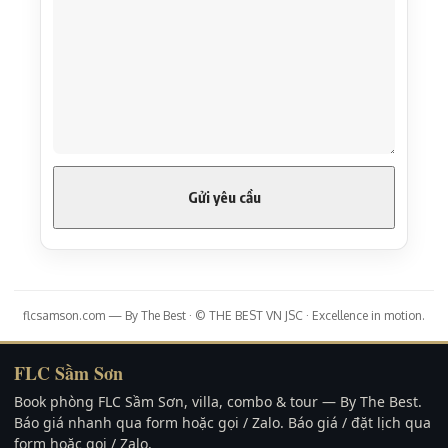
flcsamson.com — By The Best · © THE BEST VN JSC · Excellence in motion.
FLC Sầm Sơn
Book phòng FLC Sầm Sơn, villa, combo & tour — By The Best.
Báo giá nhanh qua form hoặc gọi / Zalo. Báo giá / đặt lịch qua
form hoặc gọi / Zalo.