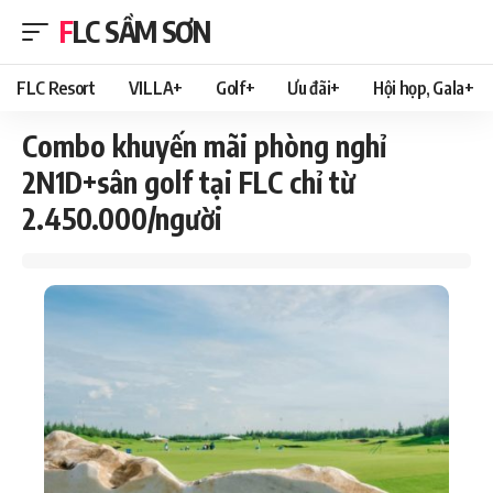
FLC SẦM SƠN
FLC Resort
VILLA+
Golf+
Ưu đãi+
Hội họp, Gala+
Combo khuyến mãi phòng nghỉ
2N1D+sân golf tại FLC chỉ từ
2.450.000/người