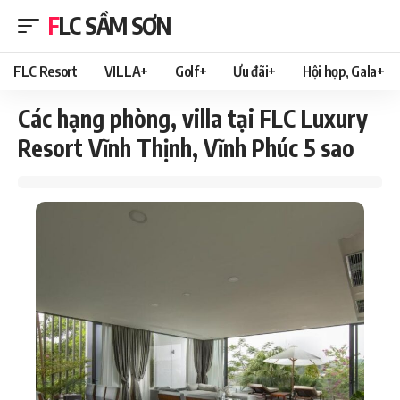
FLC SẦM SƠN
FLC Resort
VILLA+
Golf+
Ưu đãi+
Hội họp, Gala+
Các hạng phòng, villa tại FLC Luxury
Resort Vĩnh Thịnh, Vĩnh Phúc 5 sao