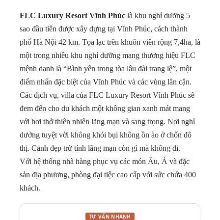
FLC Luxury Resort Vĩnh Phúc
là khu nghỉ dưỡng 5
sao đầu tiên được xây dựng tại Vĩnh Phúc, cách thành
phố Hà Nội 42 km. Tọa lạc trên khuôn viên rộng 7,4ha, là
một trong nhiều khu nghỉ dưỡng mang thương hiệu FLC
mệnh danh là “Bình yên trong tòa lâu đài trang lệ”, một
điểm nhấn đặc biệt của Vĩnh Phúc và các vùng lân cận.
Các dịch vụ, villa của FLC Luxury Resort Vĩnh Phúc sẽ
đem đến cho du khách một không gian xanh mát mang
với hơi thở thiên nhiên lãng mạn và sang trọng. Nơi nghỉ
dưởng tuyệt vời không khói bụi không ồn ào ở chốn đô
thị. Cảnh đẹp trữ tính lãng mạn còn gì mà không đi.
Với hệ thống nhà hàng phục vụ các món Âu, Á và đặc
sản địa phương, phòng đại tiệc cao cấp với sức chứa 400
khách.
TƯ VẤN NHANH