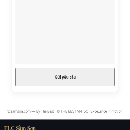
flcsamson.com — By The Best · © THE BEST VN JSC · Excellence in motion.
FLC Sầm Sơn