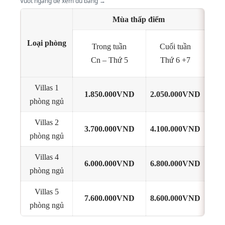
Vuốt ngang để xem đủ bảng →
Mùa thấp điểm
Loại phòng
Trong tuần
Cuối tuần
Tr
Cn – Thứ 5
Thứ 6 +7
Cn
Villas 1
1.850.000VND
2.050.000VND
2.35
phòng ngủ
Villas 2
3.700.000VND
4.100.000VND
4.30
phòng ngủ
Villas 4
6.000.000VND
6.800.000VND
7.10
phòng ngủ
Villas 5
7.600.000VND
8.600.000VND
8.00
phòng ngủ